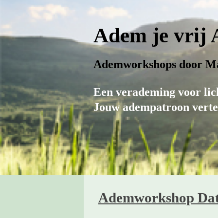
Adem je vrij
Ademworkshops door Ma
Een verademing voor lic
Jouw adempatroon vertel
Ademworkshop Dat