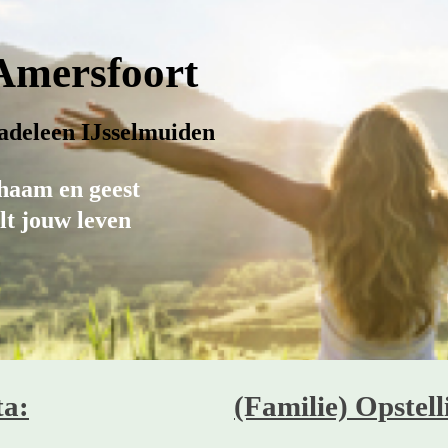
 Amersfoort
deleen IJsselmuiden
haam en geest
t jouw leven
a:
(Familie) Opstel