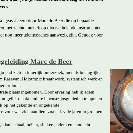
even.”
 geassisteerd door Marc de Beer die op bepaalde
en met zachte muziek op diverse helende instrumenten.
n er nog meer ademcoaches aanwezig zijn. Genoeg voor
egeleiding Marc de Beer
jn pad zich in innerlijk onderzoek, met als belangrijke
Nam Rasayan, Holotropic breathwork, systemisch werk en
imere ruimte.
rale plaats ingenomen. Door ervaring heb ik adem
ij mogelijk maakt andere bewustzijnsgebieden te openen
ijk op het gekende en ongekende.
ice voor wat zich aandient zoals ik vele jaren in groepen
, klankschaal, bellen, shakers, adem en aandacht.