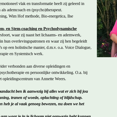
otioneel vlak en transformatie heeft zij geleerd in
en als ademcoach en (psycho)therapeut.
hing, Wim Hof methode, Bio-energetica, Ilse
m- en Stem-coaching en Psychodynamische
foort, waar zij naast het lichaams- en ademwerk,
n in hun overlevingspatronen en waar zij hen begeleidt
 op een holistische manier, d.m.v. o.a. Voice Dialogue,
erapie en Systemisch werk.
eider verbonden aan diverse opleidingen en
psychotherapie en persoonlijke ontwikkeling. O.a. bij
 opleidingscentrum van Annette Weers.
aandacht ben ik aanwezig bij alles wat er zich bij jou
nning, tranen of woede, opluchting of blijdschap.
en heb je al vaak genoeg bewezen, nu doen we het
es aan waar je in je lichaam niet aanwezig hebt kunnen