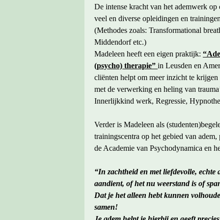
De intense kracht van het ademwerk op em
veel en diverse opleidingen en training
(Methodes zoals: Transformational breat
Middendorf etc.)
Madeleen heeft een eigen praktijk:
“Ade
(psycho) therapie”
in Leusden en Amers
cliënten helpt om meer inzicht te krijge
met de verwerking en heling van trauma’s
Innerlijkkind werk, Regressie, Hypnoth
Verder is Madeleen als (studenten)begel
trainingscentra op het gebied van adem, 
de Academie van Psychodynamica en het
“In zachtheid en met liefdevolle, echte 
aandient, of het nu weerstand is of spa
Dat je het alleen hebt kunnen volhoud
samen!
Je adem helpt je hierbij en geeft preci